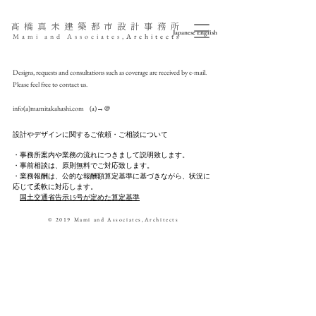
髙橋真未
建築
都市設計事務所
Japanese
English
Mami and
Associates,
Architects
Designs, requests and consultations such as coverage are received by e-mail.
Please feel free to contact us.
info(a)mamitakahashi.com (a)→＠
設計やデザインに関するご依頼・ご相談について
・事務所案内や業務の流れにつきまして説明致します。
・事前相談は、原則無料でご対応致します。
・業務報酬は、公的な報酬額算定基準に基づきながら、状況に
応じて柔軟に対応します。
​
国土交通省告示15号が定めた算定基準
© 2019 Mami and Associates,Architects