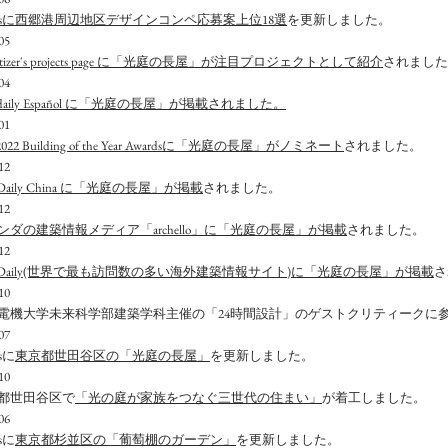
rksに西郷港周辺地区デザインコンペ応募案上位18選
を更新しました。
05
hitizer's projects page に「光庭の長屋」が注目プロジェクトとして紹介
されました
04
hdaily Español に「光庭の長屋」が掲載されました。
01
 2022 Building of the Year Awardsに「光庭の長屋」がノミネート
されました。
12
hDaily China に「光庭の長屋」が掲載
されました。
12
ンダの建築情報メディア「archello」​に「光庭の長屋」が掲載
されました。
12
chDaily(世界で最も訪問数の多い海外建築情報サイト)に「光庭の長屋」が掲載
さ
10
京電機大学未来科学部建築学科主催の「24時間設計」のゲストクリティークに
07
ksに
東京都世田谷区の「光庭の長屋」
を更新しました。
10
京都世田谷区で
「光の庭が家族をつなぐ三世代の住まい」
が着工しました。
06
ksに
東京都杉並区の「葡萄棚のガーデン」
を更新しました。