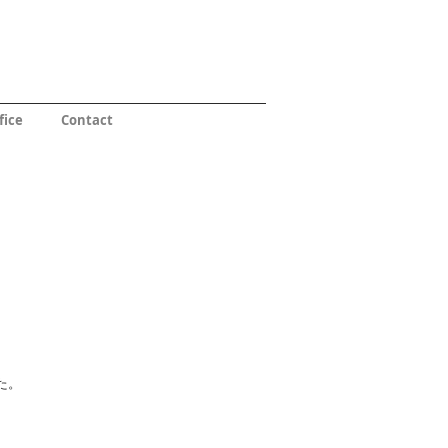
fice
Contact
た。