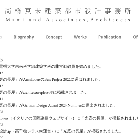
髙橋真未
建築
都市設計事務所
Mami and
Associates,
Architects
s
Biography
Concept
Works
Publication
Of
09
京電機大学未来科学部建築学科の非常勤教員を始めました。
12
庭の長屋」がArchiloversのBest Project 2022に選ばれました。
12
庭の長屋」がarchitecturephoto®に掲載
されました。
11
の長屋」がGerman Design Award 2023 Nomineeに選出されました。
08
chilovers（イタリアの国際建築ウェブサイト）に「光庭の長屋」が掲載
されまし
08
設計.jp（高千穂シラス㈱運営）に「光庭の長屋」が掲載
されました。
06